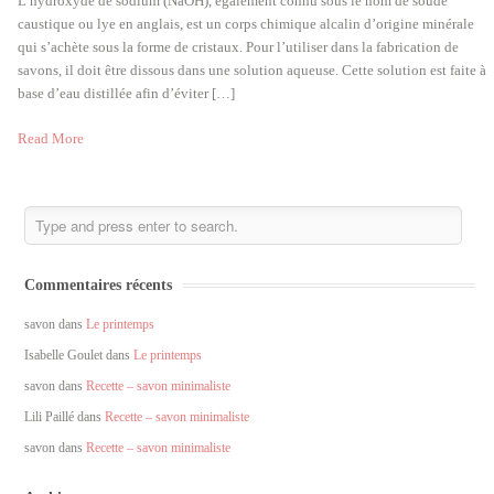
L’hydroxyde de sodium (NaOH), également connu sous le nom de soude
caustique ou lye en anglais, est un corps chimique alcalin d’origine minérale
qui s’achète sous la forme de cristaux. Pour l’utiliser dans la fabrication de
savons, il doit être dissous dans une solution aqueuse. Cette solution est faite à
base d’eau distillée afin d’éviter […]
Read More
Commentaires récents
savon
dans
Le printemps
Isabelle Goulet
dans
Le printemps
savon
dans
Recette – savon minimaliste
Lili Paillé
dans
Recette – savon minimaliste
savon
dans
Recette – savon minimaliste